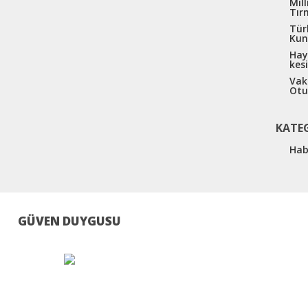
Mil
Tır
Tür
Kun
Hay
kes
Vak
Otu
KATE
Hab
GÜVEN DUYGUSU