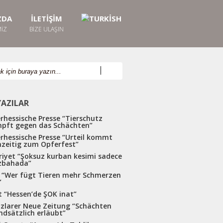
ZDA
İLETİŞİM
MIZ
BIZE ULAŞIN
YAZILAR
rhessische Presse “Tierschutz
pft gegen das Schächten”
rhessische Presse “Urteil kommt
hzeitig zum Opferfest”
riyet “Şoksuz kurban kesimi sadece
bahada”
d “Wer fügt Tieren mehr Schmerzen
”
t “Hessen’de ŞOK inat”
zlarer Neue Zeitung “Schächten
ndsätzlich erläubt”