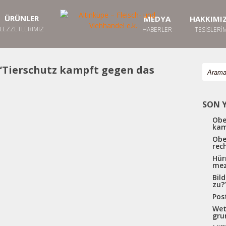
ÜRÜNLER
MEDYA
HAKKIMI
LEZZETLERIMIZ
HABERLER
TESISLERI
“Tierschutz kampft gegen das
SON 
Obe
kam
Obe
rec
Hür
mez
Bil
zu?
Pos
Wet
gru